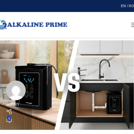
EN / RO
admin
0