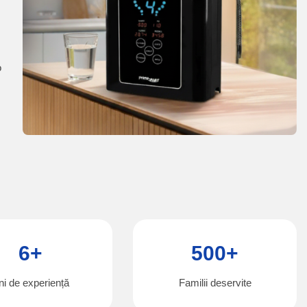
o
6+
500+
ni de experiență
Familii deservite