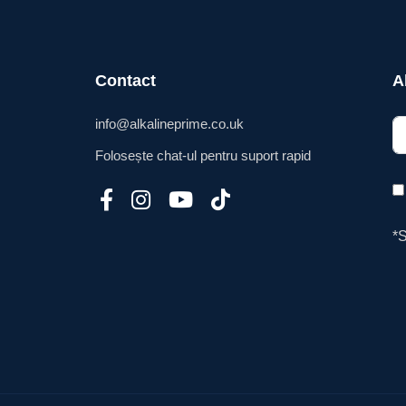
Contact
A
info@alkalineprime.co.uk
Folosește chat-ul pentru suport rapid
*S