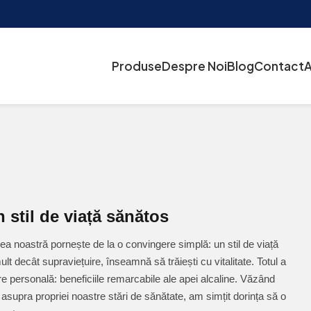
Produse
Despre Noi
Blog
Contact
A
 stil de viață sănătos
ea noastră pornește de la o convingere simplă: un stil de viață
 decât supraviețuire, înseamnă să trăiești cu vitalitate. Totul a
re personală: beneficiile remarcabile ale apei alcaline. Văzând
 asupra propriei noastre stări de sănătate, am simțit dorința să o