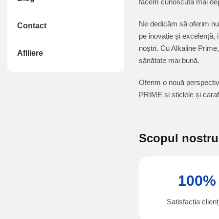
facem cunoscută mai dep
Ne dedicăm să oferim nu d
Contact
pe inovație și excelență, i
noștri. Cu Alkaline Prime,
Afiliere
sănătate mai bună.
Oferim o nouă perspectivă
PRIME și sticlele și caraf
Scopul nostru 
100%
Satisfacția clienț