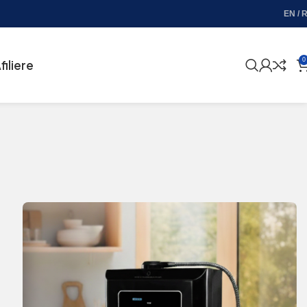
EN / 
0
filiere