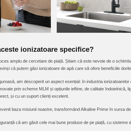
ceste ionizatoare specifice?
ces amplu de cercetare de piață. Știam că este nevoie de o schimbare 
și că putem găsi ionizatoare de apă care să ofere beneficiile dorite, 
guroasă, am descoperit un aspect esențial: în industria ionizatoarelor 
ate prin scheme MLM și opțiunile ieftine, de calitate îndoielnică, lip
rect, și cu un suport clienți excelent.
evenit baza misiunii noastre, transformând Alkaline Prime în sursa d
uranță că am găsit cele mai bune produse de pe piață, cu sisteme de fi