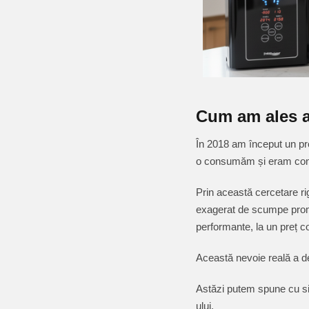
Cum am ales a
În 2018 am început un pro
o consumăm și eram convin
Prin această cercetare ri
exagerat de scumpe promov
performante, la un preț co
Această nevoie reală a d
Astăzi putem spune cu sig
ului.