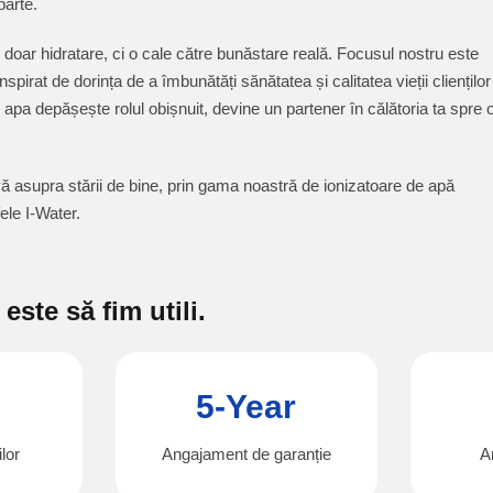
arte.
oar hidratare, ci o cale către bunăstare reală. Focusul nostru este
nspirat de dorința de a îmbunătăți sănătatea și calitatea vieții clienților
 apa depășește rolul obișnuit, devine un partener în călătoria ta spre 
 asupra stării de bine, prin gama noastră de ionizatoare de apă
ele I-Water.
este să fim utili.
5-Year
ilor
Angajament de garanție
A