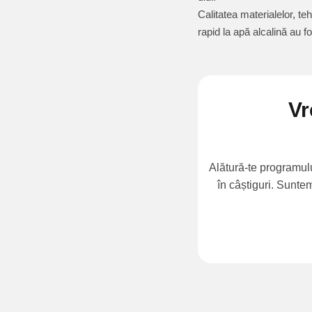
Calitatea materialelor, te
rapid la apă alcalină au f
Vr
Alătură-te programulu
în câștiguri. Sunte