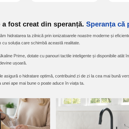
 a fost creat din speranță.
Speranța că 
m hidratarea ta zilnică prin ionizatoarele noastre moderne și eficiente
m cu soluția care schimbă această realitate.
kaline Prime, dotate cu panouri tactile inteligente și disponibile atât î
devine ușoară.
le asigură o hidratare optimă, contribuind zi de zi la cea mai bună ve
ea unei ape mai bune o poate aduce în viața ta.