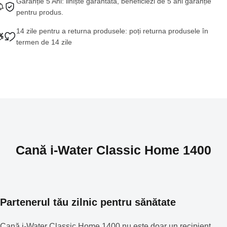
Garanție 5 Ani: liniște garantată, beneficiezi de 5 ani garanție
pentru produs.
14 zile pentru a returna produsele: poți returna produsele în
termen de 14 zile
Cană i-Water Classic Home 1400
Partenerul tău zilnic pentru sănătate
Cană i-Water Classic Home 1400 nu este doar un recipient