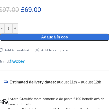
£
97.00
£
69.00
Adaugă în coș
Add to wishlist
Add to compare
Brand:
Estimated delivery dates:
august 11th – august 12th
Livrare Gratuită: toate comenzile de peste £100 beneficiază de
transport gratuit.