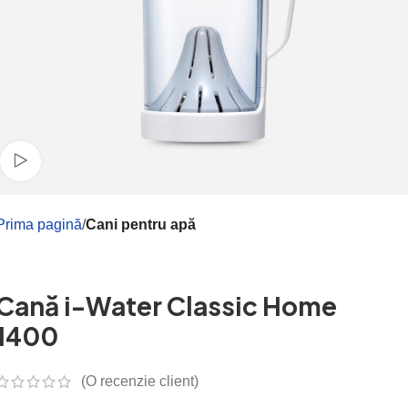
Watch video
Prima pagină
Cani pentru apă
Cană i-Water Classic Home
1400
(O recenzie client)