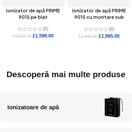
Ionizator de apă PRIME
Ionizator de apă PRIME
901S pe blat
901S cu montare sub
chiuvetă
(6)
(6)
£
1,596.00
£
1,995.00
£
1,915.00
£
2,448.00
Descoperă mai multe produse
Ionizatoare de apă