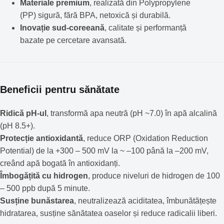
Materiale premium
, realizată din Polypropylene
(PP) sigură, fără BPA, netoxică și durabilă.
Inovație sud-coreeană
, calitate și performanță
bazate pe cercetare avansată.
Beneficii pentru sănătate
Ridică pH-ul
, transformă apa neutră (pH ~7.0) în apă alcalină
(pH 8.5+).
Protecție antioxidantă
, reduce ORP (Oxidation Reduction
Potential) de la +300 – 500 mV la ~ –100 până la –200 mV,
creând apă bogată în antioxidanți.
Îmbogățită cu hidrogen
, produce niveluri de hidrogen de 100
– 500 ppb după 5 minute.
Susține bunăstarea
, neutralizează aciditatea, îmbunătățește
hidratarea, susține sănătatea oaselor și reduce radicalii liberi.