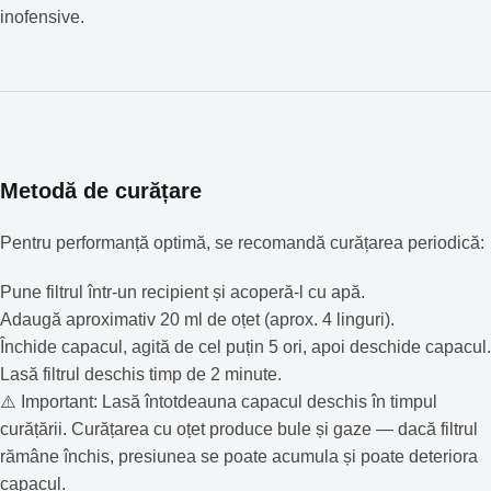
inofensive.
Metodă de curățare
Pentru performanță optimă, se recomandă curățarea periodică:
Pune filtrul într-un recipient și acoperă-l cu apă.
Adaugă aproximativ 20 ml de oțet (aprox. 4 linguri).
Închide capacul, agită de cel puțin 5 ori, apoi deschide capacul.
Lasă filtrul deschis timp de 2 minute.
⚠️ Important: Lasă întotdeauna capacul deschis în timpul
curățării. Curățarea cu oțet produce bule și gaze — dacă filtrul
rămâne închis, presiunea se poate acumula și poate deteriora
capacul.