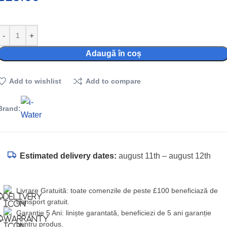
Adaugă în coș
Add to wishlist
Add to compare
Brand:
Estimated delivery dates:
august 11th – august 12th
Livrare Gratuită: toate comenzile de peste £100 beneficiază de
transport gratuit.
Garanție 5 Ani: liniște garantată, beneficiezi de 5 ani garanție
pentru produs.