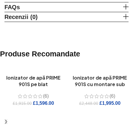
FAQs
Recenzii (0)
Produse Recomandate
Ionizator de apă PRIME
Ionizator de apă PRIME
901S pe blat
901S cu montare sub
chiuvetă
(6)
(6)
£
1,596.00
£
1,995.00
£
1,915.00
£
2,448.00